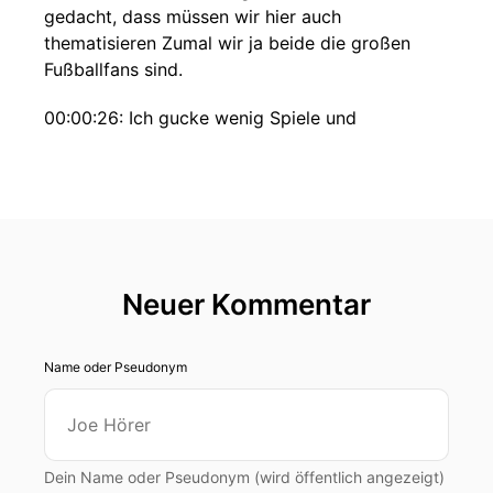
gedacht, dass müssen wir hier auch
thematisieren Zumal wir ja beide die großen
Fußballfans sind.
00:00:26: Ich gucke wenig Spiele und
wenigstens verstehe ich aber die, die ich gucke,
das schon mal anfangen.
00:00:31: Ähnlich geht es mir auch.
00:00:32: Wir wollen natürlich heute ein
bisschen schauen, wo sich das Thema
Neuer Kommentar
Digitalisierung... im Fußball eigentlich schon
wiederfindet.
Name oder Pseudonym
00:00:41: Ja
00:00:41: und da ist eine ganze Menge los, also
das erste was mir aufgefallen ist Schiedsrichter
Dein Name oder Pseudonym (wird öffentlich angezeigt)